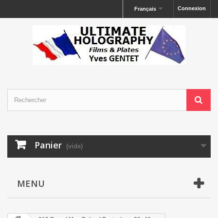
Connexion
Français
Panier
(vide)
MENU