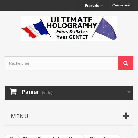
Connexion
Français
Panier
(vide)
MENU