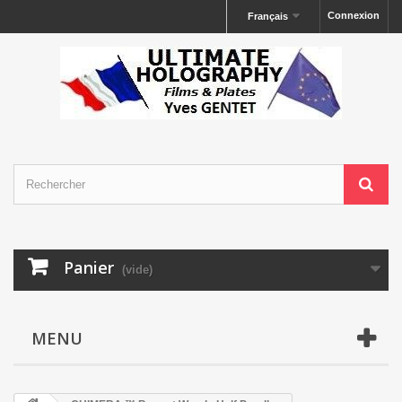
Connexion
Français
Panier
(vide)
MENU