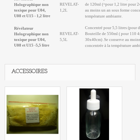
REVELAT-
de 120ml (=pour 1,2 litre pour 2
Holographique non
toxique pour U04,
1,2L
au moins un an sous forme conce
U08 et U15 - 1,2 litre
température ambiante.
Concentré pour 5,5 litres (pour d
Révélateur
REVELAT-
Bouteille de 550ml ( pour 110 
Holographique non
toxique pour U04,
5,5L
30x40cm) .Se conserve au moins
U08 et U15 -5,5 litre
concentrée à la température amb
ACCESSOIRES