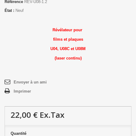
Référence
REV-U08-1.2
État :
Neuf
Révélateur
pour
films et plaques
U04, U08C et U08M
(laser continu)
Envoyer à un ami
Imprimer
22,00 €
Ex.Tax
Quantité