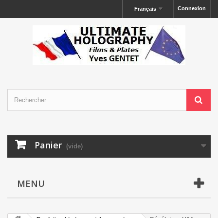
Connexion
Français
Panier
(vide)
MENU